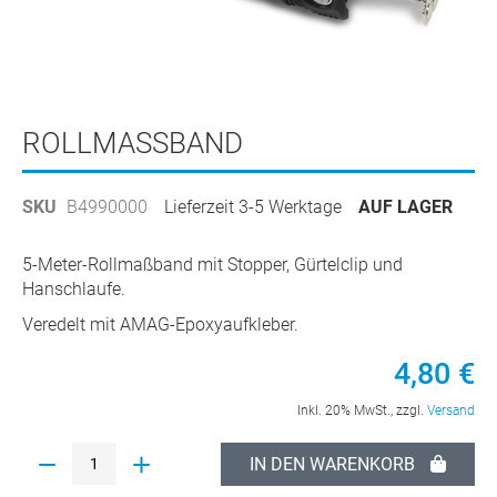
Zum
Anfang
ROLLMASSBAND
der
Bildergalerie
SKU
B4990000
Lieferzeit 3-5 Werktage
AUF LAGER
springen
5-Meter-Rollmaßband mit Stopper, Gürtelclip und
Hanschlaufe.
Veredelt mit AMAG-Epoxyaufkleber.
4,80 €
Inkl. 20% MwSt., zzgl.
Versand
IN DEN WARENKORB